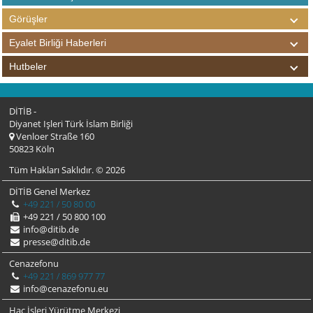
Görüşler
Eyalet Birliği Haberleri
Hutbeler
DİTİB -
Diyanet Işleri Türk İslam Birliği
Venloer Straße 160
50823 Köln
Tüm Hakları Saklıdır. © 2026
DİTİB Genel Merkez
+49 221 / 50 80 00
+49 221 / 50 800 100
info@ditib.de
presse@ditib.de
Cenazefonu
+49 221 / 869 977 77
info@cenazefonu.eu
Hac İşleri Yürütme Merkezi