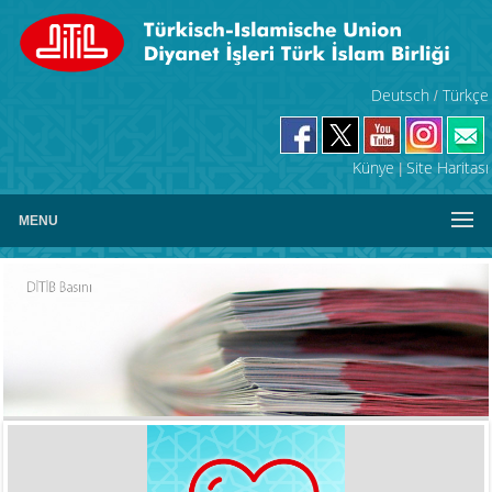
Deutsch
Türkçe
/
Künye
Site Haritası
|
MENU