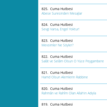
825. Cuma Hutbesi
Abese Suresinden Mesajlar
824. Cuma Hutbesi
Sevgi Varsa, Engel Yoktur!
823. Cuma Hutbesi
Mevsimler Ne Söyler?
822. Cuma Hutbesi
Salât ve Selâm Olsun O Yüce Peygambere
821. Cuma Hutbesi
Hamd Olsun Alemlerin Rabbine
820. Cuma Hutbesi
Rahmân ve Rahîm Olan Allah’ın Adıyla
819. Cuma Hutbesi