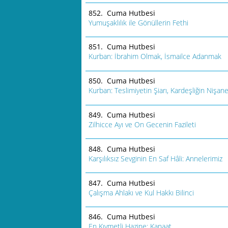
852. Cuma Hutbesi
Yumuşaklılık ile Gönüllerin Fethi
851. Cuma Hutbesi
Kurban: İbrahim Olmak, İsmailce Adanmak
850. Cuma Hutbesi
Kurban: Teslimiyetin Şiarı, Kardeşliğin Nişane
849. Cuma Hutbesi
Zilhicce Ayı ve On Gecenin Fazileti
848. Cuma Hutbesi
Karşılıksız Sevginin En Saf Hâli: Annelerimiz
847. Cuma Hutbesi
Çalışma Ahlakı ve Kul Hakkı Bilinci
846. Cuma Hutbesi
En Kıymetli Hazine: Kanaat