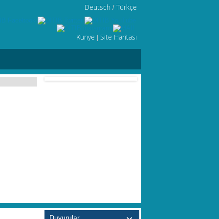
Deutsch
Türkçe
/
Künye
Site Haritası
|
Duyurular