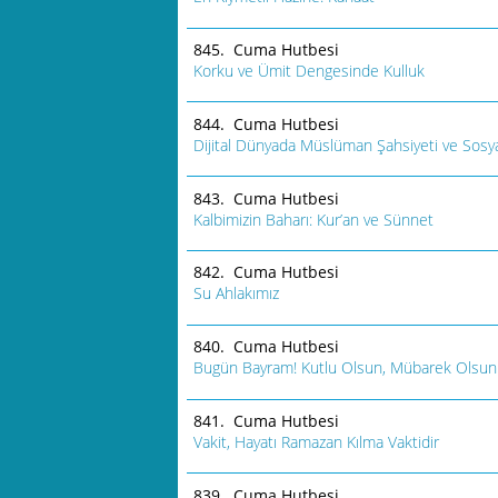
845. Cuma Hutbesi
Korku ve Ümit Dengesinde Kulluk
844. Cuma Hutbesi
Dijital Dünyada Müslüman Şahsiyeti ve Sosy
843. Cuma Hutbesi
Kalbimizin Baharı: Kur’an ve Sünnet
842. Cuma Hutbesi
Su Ahlakımız
840. Cuma Hutbesi
Bugün Bayram! Kutlu Olsun, Mübarek Olsun
841. Cuma Hutbesi
Vakit, Hayatı Ramazan Kılma Vaktidir
839. Cuma Hutbesi