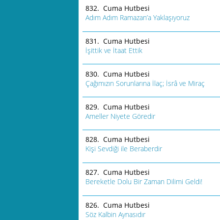
832. Cuma Hutbesi
Adım Adım Ramazan’a Yaklaşıyoruz
831. Cuma Hutbesi
İşittik ve İtaat Ettik
830. Cuma Hutbesi
Çağımızın Sorunlarına İlaç; İsrâ ve Miraç
829. Cuma Hutbesi
Ameller Niyete Göredir
828. Cuma Hutbesi
Kişi Sevdiği ile Beraberdir
827. Cuma Hutbesi
Bereketle Dolu Bir Zaman Dilimi Geldi!
826. Cuma Hutbesi
Söz Kalbin Aynasıdır