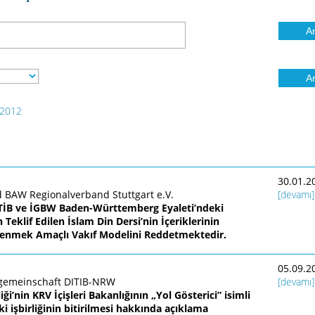
2012
30.01.2
 BAW Regionalverband Stuttgart e.V.
[devamı]
TİB ve İGBW Baden-Württemberg Eyaleti’ndeki
eklif Edilen İslam Din Dersi’nin İçeriklerinin
enmek Amaçlı Vakıf Modelini Reddetmektedir.
05.09.2
sgemeinschaft DITIB-NRW
[devamı]
iği’nin KRV İçişleri Bakanlığının „Yol Gösterici” isimli
 işbirliğinin bitirilmesi hakkında açıklama