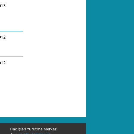
013
012
012
Hac İşleri Yürütme Merkezi