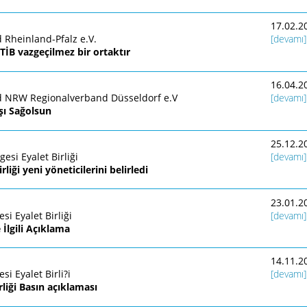
17.02.2
 Rheinland-Pfalz e.V.
[devamı]
TİB vazgeçilmez bir ortaktır
16.04.2
d NRW Regionalverband Düsseldorf e.V
[devamı]
şı Sağolsun
25.12.2
si Eyalet Birliği
[devamı]
liği yeni yöneticilerini belirledi
23.01.2
i Eyalet Birliği
[devamı]
İlgili Açıklama
14.11.2
i Eyalet Birli?i
[devamı]
liği Basın açıklaması