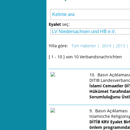
Eyalet
seç:
Yilla göre:
Tüm Haberler |
2014 | 2013 |
[ 1 - 10 ] von 10 Verbandsnachrichten
10. Basın Açıklaması
DITIB Landesverband
İslami Cemaatler Dİ
Hükümet Tarafından T
Sorumluluğunu Üstl
9. Basın Açıklaması
Islamische Religion
DİTİB KRV Eyalet Birl
önlem programındaki