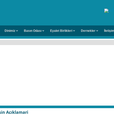
Dinimiz
Basın Odası
Eyalet Birlikleri
Dernekler
İletişi
asin Açıklamari