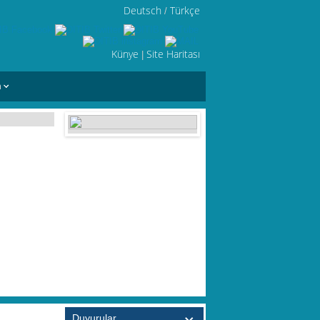
Deutsch
Türkçe
/
Künye
Site Haritası
|
m
Duyurular