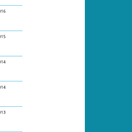
016
015
014
014
013