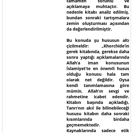
tamamen sorunlu ve
açıklamaya muhtaçtır. Bu
nedenle kitabı analiz edilmiş,
bundan sonraki tartışmalara
zemin oluşturması açısından
da değerlendirilmiştir.
Bu konuda şu hususun altı
çizilmeldir: „Khorchide’in
gerek kitabında, gerekse daha
sonra yaptığı açıklamalarında
Allah’a iman konusunun
İslamiyet‘te en önemli husus
olduğu konusu hala tam
olarak net değildir. Oysa
kendi tanımlamasına göre
mümin, Allah’ın sevgi ve
rahmetine icabet edendir.
Kitabın başında açıkladığı,
Tanrı’nın akıl ile bilinebileceği
hususu kitabın daha sonraki
kısımlarında birdaha
geçmemektedir.
Kaynaklarında sadece etik