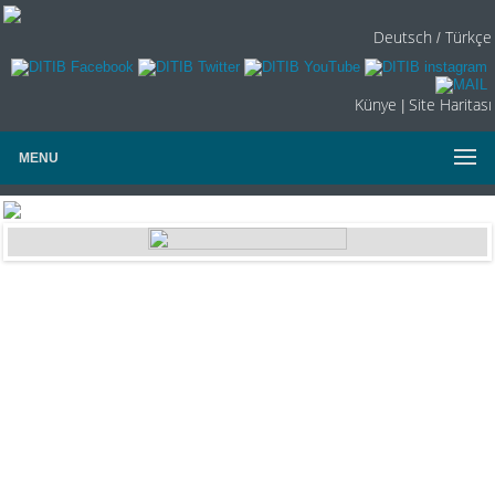
Deutsch
Türkçe
/
Künye
Site Haritası
|
MENU