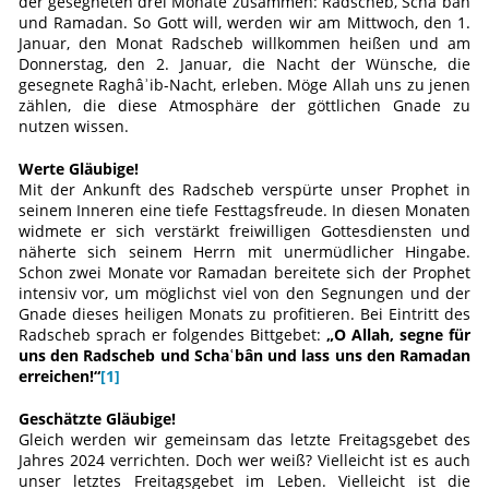
der gesegneten drei Monate zusammen: Radscheb, Schaʿbân
und Ramadan. So Gott will, werden wir am Mittwoch, den 1.
Januar, den Monat Radscheb willkommen heißen und am
Donnerstag, den 2. Januar, die Nacht der Wünsche, die
gesegnete Raghâʾib-Nacht, erleben. Möge Allah uns zu jenen
zählen, die diese Atmosphäre der göttlichen Gnade zu
nutzen wissen.
Werte Gläubige!
Mit der Ankunft des Radscheb verspürte unser Prophet in
seinem Inneren eine tiefe Festtagsfreude. In diesen Monaten
widmete er sich verstärkt freiwilligen Gottesdiensten und
näherte sich seinem Herrn mit unermüdlicher Hingabe.
Schon zwei Monate vor Ramadan bereitete sich der Prophet
intensiv vor, um möglichst viel von den Segnungen und der
Gnade dieses heiligen Monats zu profitieren. Bei Eintritt des
Radscheb sprach er folgendes Bittgebet:
„O Allah, segne für
uns den Radscheb und Schaʿbân und lass uns den Ramadan
erreichen!“
[1]
Geschätzte Gläubige!
Gleich werden wir gemeinsam das letzte Freitagsgebet des
Jahres 2024 verrichten. Doch wer weiß? Vielleicht ist es auch
unser letztes Freitagsgebet im Leben. Vielleicht ist die