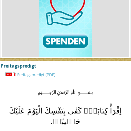
Freitagspredigt
Freitagspredigt (PDF)
﷽
اِقْرَأْ كِتَابَكَۜ كَفٰى بِنَفْسِكَ الْيَوْمَ عَلَيْكَ
.
حَس۪يبًاۜ