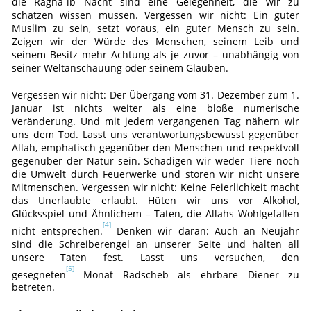
die Raghâʾib Nacht sind eine Gelegenheit, die wir zu
schätzen wissen müssen. Vergessen wir nicht: Ein guter
Muslim zu sein, setzt voraus, ein guter Mensch zu sein.
Zeigen wir der Würde des Menschen, seinem Leib und
seinem Besitz mehr Achtung als je zuvor – unabhängig von
seiner Weltanschauung oder seinem Glauben.
Vergessen wir nicht: Der Übergang vom 31. Dezember zum 1.
Januar ist nichts weiter als eine bloße numerische
Veränderung. Und mit jedem vergangenen Tag nähern wir
uns dem Tod. Lasst uns verantwortungsbewusst gegenüber
Allah, emphatisch gegenüber den Menschen und respektvoll
gegenüber der Natur sein. Schädigen wir weder Tiere noch
die Umwelt durch Feuerwerke und stören wir nicht unsere
Mitmenschen. Vergessen wir nicht: Keine Feierlichkeit macht
das Unerlaubte erlaubt. Hüten wir uns vor Alkohol,
Glücksspiel und Ähnlichem – Taten, die Allahs Wohlgefallen
[4]
nicht entsprechen.
Denken wir daran: Auch an Neujahr
sind die Schreiberengel an unserer Seite und halten all
unsere Taten fest. Lasst uns versuchen, den
[5]
gesegneten
Monat Radscheb als ehrbare Diener zu
betreten.