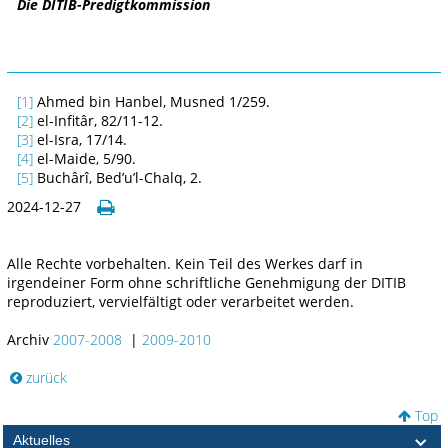
Die DITIB-Predigtkommission
[1]
Ahmed bin Hanbel, Musned 1/259.
[2]
el-Infitâr, 82/11-12.
[3]
el-Isra, 17/14.
[4]
el-Maide, 5/90.
[5]
Buchârî, Bed’u’l-Chalq, 2.
2024-12-27
Alle Rechte vorbehalten. Kein Teil des Werkes darf in
irgendeiner Form ohne schriftliche Genehmigung der DITIB
reproduziert, vervielfältigt oder verarbeitet werden.
Archiv
2007-2008
|
2009-2010
zurück
Top
Aktuelles