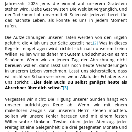
Jahreszahl 2025 jene, die einmal auf unserem Grabstein
stehen wird. Liebe Geschwister! Die Welt ist vergänglich, und
der Tod kommt oft unvermittelt. Seien wir jederzeit bereit für
das nächste Leben, als könnte es uns in jedem Moment
rufen.
Die Aufzeichnungen unserer Taten werden von den Engeln
geführt, die Allah uns zur Seite gestellt hat.
[2]
Was in dieses
Register eingetragen wird, richtet sich nach unserem freien
Willen. Füllen wir es daher mit Gutem und schmücken es mit
Schönem. Wenn wir an jenem Tag der Abrechnung nicht
bereuen wollen, dann lasst uns noch heute Veränderungen
in unserem Leben vornehmen. Lasst uns sicherstellen, dass
wir nicht vor Scham versinken, wenn Allah, der Erhabene, zu
uns spricht:
„Lies dein Buch! Du selbst genügst heute als
Abrechner über dich selbst.”
[3]
Vergessen wir nicht: Die Tilgung unserer Sünden hängt von
unserer aufrichtigen Reue ab. Wenn wir mit einem
makellosen Zeugnis vor unserem Herrn stehen möchten,
sollten wir unsere Fehler bereuen und mit einem festen
Willen wahre Umkehr -Tewbe- üben. Jeder Atemzug, jeder
Freitag ist eine Gelegenheit; die drei gesegneten Monate und