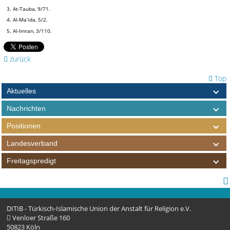
3. At-Tauba, 9/71.
4. Al-Ma’ida, 5/2.
5. Al-Imran, 3/110.
zurück
Top
Aktuelles
Nachrichten
Positionen
Landesverband
Freitagspredigt
DITIB - Türkisch-Islamische Union der Anstalt für Religion e.V.
Venloer Straße 160
50823 Köln