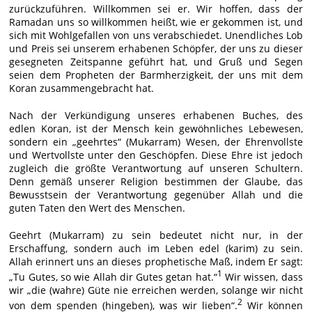
zurückzuführen. Willkommen sei er. Wir hoffen, dass der
Ramadan uns so willkommen heißt, wie er gekommen ist, und
sich mit Wohlgefallen von uns verabschiedet. Unendliches Lob
und Preis sei unserem erhabenen Schöpfer, der uns zu dieser
gesegneten Zeitspanne geführt hat, und Gruß und Segen
seien dem Propheten der Barmherzigkeit, der uns mit dem
Koran zusammengebracht hat.
Nach der Verkündigung unseres erhabenen Buches, des
edlen Koran, ist der Mensch kein gewöhnliches Lebewesen,
sondern ein „geehrtes“ (Mukarram) Wesen, der Ehrenvollste
und Wertvollste unter den Geschöpfen. Diese Ehre ist jedoch
zugleich die größte Verantwortung auf unseren Schultern.
Denn gemäß unserer Religion bestimmen der Glaube, das
Bewusstsein der Verantwortung gegenüber Allah und die
guten Taten den Wert des Menschen.
Geehrt (Mukarram) zu sein bedeutet nicht nur, in der
Erschaffung, sondern auch im Leben edel (karim) zu sein.
Allah erinnert uns an dieses prophetische Maß, indem Er sagt:
1
„Tu Gutes, so wie Allah dir Gutes getan hat.“
Wir wissen, dass
wir „die (wahre) Güte nie erreichen werden, solange wir nicht
2
von dem spenden (hingeben), was wir lieben“.
Wir können