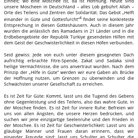
Einheit; wo eine Moschee ist, da ist Hoffnung. Heute sind
unsere Moscheen in Deutschland – alles Lob gebührt Allah –
Orte des Teilens und Zentren der Solidarität. Das Gebot „Helft
4
einander in Güte und Gottesfurcht“
findet seine konkreteste
Entsprechung in diesen Gotteshäusern. Auch in diesem Jahr
wurden die anlässlich des Ramadans in 21 Länder und in die
Erdbebengebiete der Republik Türkiye gesendeten Hilfen mit
dem Geist der Geschwisterlichkeit in diesen Höfen verbunden.
Seid gewiss: Jede von euch unter diesem gesegneten Dach
aufrichtig erbrachte Fitre-Spende, Zakat und Sadaka sind
heilige Vermächtnisse, die uns anvertraut wurden. Nach dem
Prinzip der „Hilfe in Güte“ werden wir eure Gaben als Brücke
der Hoffnung nutzen, um Grenzen zu überwinden und die
Schwächsten unserer Gesellschaft zu erreichen.
Es ist Zeit für Güte: Kommt, lasst uns die Tugend des Gebens
ohne Gegenleistung und des Teilens, also das wahre Gute, in
der Moschee finden. Es ist Zeit für innere Ruhe: Befreien wir
uns von allen Ängsten, die unsere Herzen bedrücken, und
suchen wir jene einzigartige Seelenruhe und den Frieden in
der Moschee. Es ist Zeit für Geschwisterlichkeit: Lasst uns als
gläubige Männer und Frauen daran erinnern, dass wir
einander Freunde sind; lasst uns Schulter an Schulter die