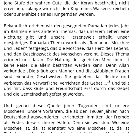
jene Stufe der wahren Güte, die der Koran beschreibt, nicht
erreichen, solange wir nicht den Kopf eines Waisen streicheln
oder zur Mahlzeit eines Hungernden werden.
Bekanntlich erleben wir den gesegneten Ramadan jedes Jahr
im Rahmen eines anderen Themas, das unserem Leben eine
Richtung gibt und unsere Herzenswelt erhellt. Unser
diesjähriges Ramadan-Thema wurde als „Ramadan, Moschee
und Leben“ festgelegt, das die Moschee, das Herz des Lebens,
und den Daseinszweck des Menschen vereint. Dieses Thema
erinnert uns daran: Die Haltung des geehrten Menschen ist
keine Reise, die allein bestritten werden kann. Denn Allah
verkündet: „Die gläubigen Männer und die gläubigen Frauen
sind einander Geschwister. Sie gebieten das Rechte und
3
verbieten das Verwerfliche, verrichten das Gebet …“
und teilt
uns mit, dass Güte und Freundschaft erst durch das Gebet
und die Gemeinschaft gefestigt werden.
Und genau diese Quelle jener Tugenden sind unsere
Moscheen. Unsere Vorfahren, die ab den 1960er Jahren nach
Deutschland auswanderten, errichteten inmitten der Fremde
als Erstes diese sicheren Häfen. Denn sie wussten: Wo eine
Moschee ist, da ist Identität; wo eine Moschee ist, da ist