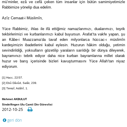
mü‘minler, ezâ ve cefâ çeken tüm insanlar için bütün samimiyetimizle
Rabbimize yönelip dua edelim.
Azîz Cemaat-i Müslimîn,
Yüce Rabbimiz, ihlas ile ifâ ettiğimiz namazlarımızı, dualarımızı, teşrik
tekbirlerimizi ve kurbanlarımızı kabul buyursun. Arafat‘ta vakfe yapan, şu
an Kâbe-i Muazzama‘da tavaf eden milyonlarca hüccac-ı müslimîn
kardeşimizin ibadetlerini kabul eylesin. Huzurun hâkim olduğu, yetimin
sevindirildiği, yoksulların gözetilip yaraların sarıldığı bir dünya dileyerek,
bayramınızı tebrik ediyor daha nice kurban bayramlarına millet olarak
huzur ve barış içerisinde bizleri kavuşturmasını Yüce Allah‘tan niyaz
ediyorum.
[1] Hacc, 22/37.
[2] Ebû Dâvûd, Salât, 239.
[3] Tirmizî, Adâhî, 1.
Mehmet AKBULUT
Sindelfingen Ulu Camii Din Görevlisi
2012-10-25
geri dön