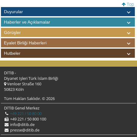
Top
Duyurular
Haberler ve Açıklamalar
Görüşler
Eyalet Birliği Haberleri
Hutbeler
DİTİB -
Diyanet Işleri Türk İslam Birliği
Venloer Straße 160
50823 Köln
Tüm Hakları Saklıdır. © 2026
DİTİB Genel Merkez
+49 221 / 50 80 00
+49 221 / 50 800 100
info@ditib.de
presse@ditib.de