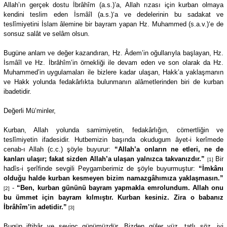
Allah’ın gerçek dostu İbrâhîm (a.s.)’a, Allah rızası için kurban olmaya
kendini teslim eden İsmâîl (a.s.)‘a ve dedelerinin bu sadakat ve
teslîmiyetini İslam âlemine bir bayram yapan Hz. Muhammed (s.a.v.)‘e de
sonsuz salât ve selâm olsun.
Bugüne anlam ve değer kazandıran, Hz. Âdem’in oğullarıyla başlayan, Hz.
İsmâîl ve Hz. İbrâhîm’in örnekliği ile devam eden ve son olarak da Hz.
Muhammed’in uygulamaları ile bizlere kadar ulaşan, Hakk’a yaklaşmanın
ve Hakk yolunda fedakârlıkta bulunmanın alâmetlerinden biri de kurban
ibadetidir.
Değerli Mü’minler,
Kurban, Allah yolunda samimiyetin, fedakârlığın, cömertliğin ve
teslîmiyetin ifadesidir. Hutbemizin başında okudugum âyet-i kerîmede
cenab-ı Allah (c.c.) şöyle buyurur:
“Allah’a onların ne etleri, ne de
kanları ulaşır; fakat sizden Allah’a ulaşan yalnızca takvanızdır.”
Bir
[1]
hadîs-i şerîfinde sevgili Peygamberimiz de şöyle buyurmuştur:
“İmkânı
olduğu halde kurban kesmeyen bizim namazgâhımıza yaklaşmasın.”
-
“Ben, kurban gününü bayram yapmakla emrolundum. Allah onu
[2]
bu ümmet için bayram kılmıştır. Kurban kesiniz. Zira o babanız
İbrâhîm’in adetidir.”
[3]
Bugün iftihâr ve sevinç günümüzdür. Bizden güler yüz, tatlı söz, iyi