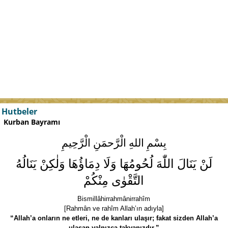
Hutbeler
Kurban Bayramı
بِسْمِ اللهِ الْرَّحمَنِ الْرَّحِيمِ
لَنْ يَنَالَ اللّٰهَ لُحُومُهَا وَلَا دِمَاؤُهَا وَلٰكِنْ يَنَالُهُ
التَّقْوٰى مِنْكُمْ
Bismillâhirrahmânirrahîm
[Rahmân ve rahîm Allah’ın adıyla]
“Allah’a onların ne etleri, ne de kanları ulaşır; fakat sizden Allah’a
ulaşan yalnızca takvanızdır.”