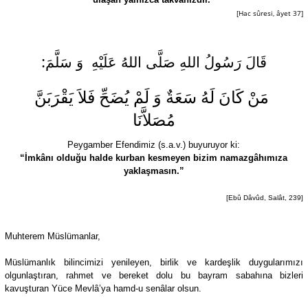
[Hac sûresi, âyet 37]
قَالَ رَسُولُ اللهِ صَلَّى اللهُ عَلَيْهِ
وَ سَلَّمَ:
مَنْ كَانَ لَهُ سَعَةٌ وَ لَمْ يُضَحِّ فَلاَ يَقْرَبَنَّ
مُصَلاَّنَا
Peygamber Efendimiz (s.a.v.) buyuruyor ki:
“İmkânı olduğu halde kurban kesmeyen bizim namazgâhımıza
yaklaşmasın.”
[Ebû Dâvûd, Salât, 239]
Muhterem Müslümanlar,
Müslümanlık bilincimizi yenileyen, birlik ve kardeşlik duygularımızı
olgunlaştıran, rahmet ve bereket dolu bu bayram sabahına bizleri
kavuşturan Yüce Mevlâ’ya hamd-u senâlar olsun.