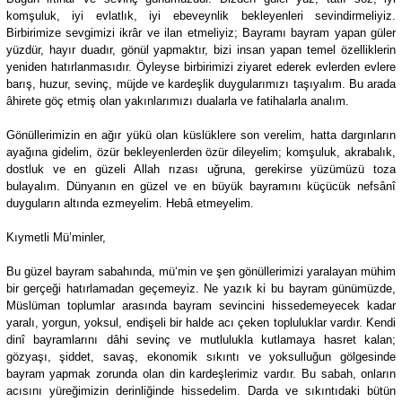
komşuluk, iyi evlatlık, iyi ebeveynlik bekleyenleri sevindirmeliyiz.
Birbirimize sevgimizi ikrâr ve ilan etmeliyiz; Bayramı bayram yapan güler
yüzdür, hayır duadır, gönül yapmaktır, bizi insan yapan temel özelliklerin
yeniden hatırlanmasıdır. Öyleyse birbirimizi ziyaret ederek evlerden evlere
barış, huzur, sevinç, müjde ve kardeşlik duygularımızı taşıyalım. Bu arada
âhirete göç etmiş olan yakınlarımızı dualarla ve fatihalarla analım.
Gönüllerimizin en ağır yükü olan küslüklere son verelim, hatta dargınların
ayağına gidelim, özür bekleyenlerden özür dileyelim; komşuluk, akrabalık,
dostluk ve en güzeli Allah rızası uğruna, gerekirse yüzümüzü toza
bulayalım. Dünyanın en güzel ve en büyük bayramını küçücük nefsânî
duyguların altında ezmeyelim. Hebâ etmeyelim.
Kıymetli Mü’minler,
Bu güzel bayram sabahında, mü‘min ve şen gönüllerimizi yaralayan mühim
bir gerçeği hatırlamadan geçemeyiz. Ne yazık ki bu bayram günümüzde,
Müslüman toplumlar arasında bayram sevincini hissedemeyecek kadar
yaralı, yorgun, yoksul, endişeli bir halde acı çeken topluluklar vardır. Kendi
dinî bayramlarını dâhi sevinç ve mutlulukla kutlamaya hasret kalan;
gözyaşı, şiddet, savaş, ekonomik sıkıntı ve yoksulluğun gölgesinde
bayram yapmak zorunda olan din kardeşlerimiz vardır. Bu sabah, onların
acısını yüreğimizin derinliğinde hissedelim. Darda ve sıkıntıdaki bütün