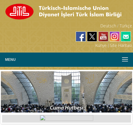
Deutsch
Türkçe
/
Künye
Site Haritası
|
MENU