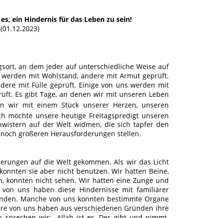
es, ein Hindernis für das Leben zu sein!
(01.12.2023)
gsort, an dem jeder auf unterschiedliche Weise auf
ns werden mit Wohlstand, andere mit Armut geprüft.
dere mit Fülle geprüft. Einige von uns werden mit
üft. Es gibt Tage, an denen wir mit unseren Leben
 wir mit einem Stück unserer Herzen, unseren
ch möchte unsere heutige Freitagspredigt unseren
hwistern auf der Welt widmen, die sich tapfer den
 noch größeren Herausforderungen stellen.
derungen auf die Welt gekommen. Als wir das Licht
 konnten sie aber nicht benutzen. Wir hatten Beine,
n, konnten nicht sehen. Wir hatten eine Zunge und
 von uns haben diese Hindernisse mit familiärer
nden. Manche von uns konnten bestimmte Organe
ere von uns haben aus verschiedenen Gründen ihre
 sprechen wir; „Allah ist es, Der gibt und nimmt.