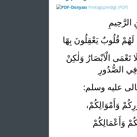
Freitagspredigt (PDF)
نِ الرَّحِيمِ
َهُمْ قُلُوبٌ يَعْقِلُونَ بِهَٓا
َا تَعْمَى الْاَبْصَارُ وَلٰكِنْ
 فِي الصُّدُورِ
عالى عليه وسلم
وَرِكُمْ وَأَمْوَالِكُمْ
ُمْ وَأَعْمَالِكُمْ