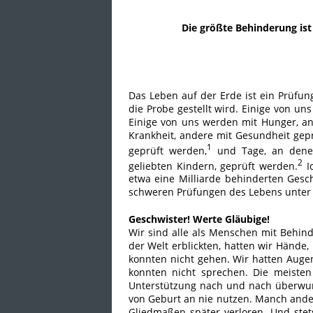
Die größte Behinderung ist 
Das Leben auf der Erde ist ein Prüfun
die Probe gestellt wird. Einige von u
Einige von uns werden mit Hunger, an
Krankheit, andere mit Gesundheit gepr
1
geprüft werden,
und Tage, an denen
2
geliebten Kindern, geprüft werden.
I
etwa eine Milliarde behinderten Gesc
schweren Prüfungen des Lebens unter
Geschwister! Werte Gläubige!
Wir sind alle als Menschen mit Behin
der Welt erblickten, hatten wir Hände,
konnten nicht gehen. Wir hatten Auge
konnten nicht sprechen. Die meisten
Unterstützung nach und nach überwu
von Geburt an nie nutzen. Manch and
Gliedmaßen später verloren. Und stets