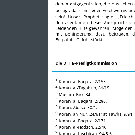
denen entgegentreten, die das Leben
besagt, dass mit jeder Erschwernis auc
sein! Unser Prophet sagte: „Erleicht
Repräsentanten dieses Ausspruchs se
Leidenden Hilfe gewähren. Möge der 
mit Behinderung, dazu beitragen, 
Empathie-Gefühl stärkt.
Die DITIB-Predigtkommission
1
Koran, al-Baqara, 2/155.
2
Koran, at-Tagabun, 64/15.
3
Muslim, Birr, 34.
4
Koran, al-Baqara, 2/286.
5
Koran, Abasa, 80/1.
6
Koran, an-Nur, 24/61; at-Tawba, 9/91; 
7
Koran, al-Baqara, 2/171.
8
Koran, al-Hadsch, 22/46.
9
Koran, al-Inschirah, 94/5-6.