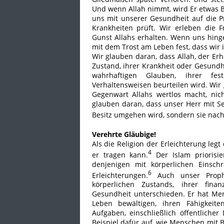
Und wenn Allah nimmt, wird Er etwas B
uns mit unserer Gesundheit auf die P
Krankheiten prüft. Wir erleben die 
Gunst Allahs erhalten. Wenn uns hinge
mit dem Trost am Leben fest, dass wir
Wir glauben daran, dass Allah, der E
Zustand, ihrer Krankheit oder Gesundh
wahrhaftigen Glauben, ihrer fe
Verhaltensweisen beurteilen wird. Wir
Gegenwart Allahs wertlos macht, nich
glauben daran, dass unser Herr mit S
Besitz umgehen wird, sondern sie nach
Verehrte Gläubige!
Als die Religion der Erleichterung le
4
er tragen kann.
Der Islam priorisi
denjenigen mit körperlichen Einsc
6
Erleichterungen.
Auch unser Prophe
körperlichen Zustands, ihrer finan
Gesundheit unterschieden. Er hat Me
Leben bewältigen, ihren Fähigkeite
Aufgaben, einschließlich öffentlicher
Beispiel dafür auf, wie Menschen mit 