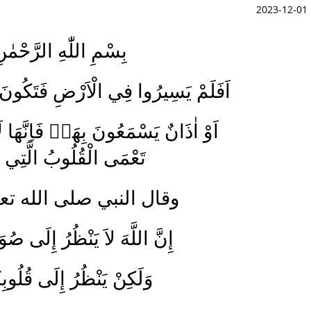
2023-12-01
بِسْمِ اللّٰهِ الرَّحْمٰ
اَفَلَمْ يَسِيرُوا فِي الْاَرْضِ فَتَكُونَ ل
اَوْ اٰذَانٌ يَسْمَعُونَ بِهَاۚ فَاِنَّهَا ل
تَعْمَى الْقُلُوبُ الَّتِي
وقال النبي صلى الله ت:
إِنَّ اللَّهَ لاَ يَنْظُرُ إِلَى صُ،
وَلَكِنْ يَنْظُرُ إِلَى قُلُوبِك