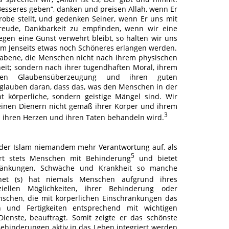
esseres geben“, danken und preisen Allah, wenn Er
robe stellt, und gedenken Seiner, wenn Er uns mit
Freude, Dankbarkeit zu empfinden, wenn wir eine
gen eine Gunst verwehrt bleibt, so halten wir uns
 im Jenseits etwas noch Schöneres erlangen werden.
rhabene, die Menschen nicht nach ihrem physischen
eit; sondern nach ihrer tugendhaften Moral, ihrem
sten Glaubensüberzeugung und ihren guten
 glauben daran, dass das, was den Menschen in der
t körperliche, sondern geistige Mängel sind. Wir
einen Dienern nicht gemäß ihrer Körper und ihrem
3
 ihren Herzen und ihren Taten behandeln wird.
gt der Islam niemandem mehr Verantwortung auf, als
5
ert stets Menschen mit Behinderung
und bietet
hränkungen, Schwäche und Krankheit so manche
t (s) hat niemals Menschen aufgrund ihres
ziellen Möglichkeiten, ihrer Behinderung oder
nschen, die mit körperlichen Einschränkungen das
n und Fertigkeiten entsprechend mit wichtigen
 Dienste, beauftragt. Somit zeigte er das schönste
Behinderungen aktiv in das Leben integriert werden