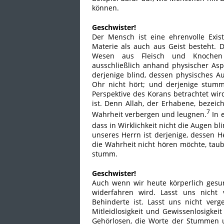
können.
Geschwister!
Der Mensch ist eine ehrenvolle Exis
Materie als auch aus Geist besteht. 
Wesen aus Fleisch und Knochen b
ausschließlich anhand physischer Aspe
derjenige blind, dessen physisches Au
Ohr nicht hört; und derjenige stumm
Perspektive des Korans betrachtet wird
ist. Denn Allah, der Erhabene, bezeic
7
Wahrheit verbergen und leugnen.
In e
dass in Wirklichkeit nicht die Augen bl
unseres Herrn ist derjenige, dessen H
die Wahrheit nicht hören möchte, taub;
stumm.
Geschwister!
Auch wenn wir heute körperlich gesu
widerfahren wird. Lasst uns nicht 
Behinderte ist. Lasst uns nicht verg
Mitleidlosigkeit und Gewissenlosigkei
Gehörlosen, die Worte der Stummen u