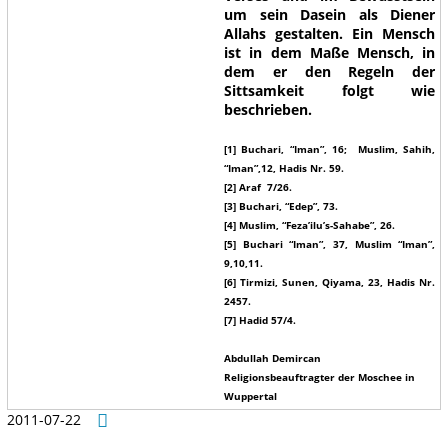
um sein Dasein als Diener
Allahs gestalten. Ein Mensch
ist in dem Maße Mensch, in
dem er den Regeln der
Sittsamkeit folgt wie
beschrieben.
[1] Buchari, “Iman”, 16; Muslim, Sahih,
“Iman”,12, Hadis Nr. 59.
[2] Araf 7/26.
[3] Buchari, “Edep”, 73.
[4] Muslim, “Feza’ilu’s-Sahabe”, 26.
[5] Buchari “Iman”, 37, Muslim “Iman”,
9,10,11.
[6] Tirmizi, Sunen, Qiyama, 23, Hadis Nr.
2457.
[7] Hadid 57/4.
Abdullah Demircan
Religionsbeauftragter der Moschee in
Wuppertal
2011-07-22