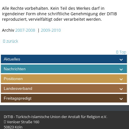
Alle Rechte vorbehalten. Kein Teil des Werkes darf in
irgendeiner Form ohne schriftliche Genehmigung der DITIB
reproduziert, vervielfältigt oder verarbeitet werden.
Archiv
2007-2008
|
2009-2010
zurück
Top
Aktuelles
Nachrichten
Positionen
Landesverband
Freitagspredigt
DITIB - Türkisch-Islamische Union der Anstalt für Religion e.V.
Venloer Straße 160
50823 Köln