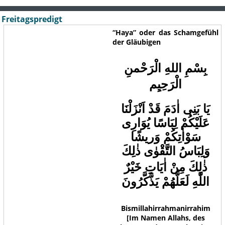
Freitagspredigt
“Haya” oder das Schamgefühl
der Gläubigen
بِسْمِ اللهِ الْرَحْمنِ
الْرَحِيِم
يَا بَنِى اٰدَمَ قَدْ اَنْزَلْنَا
عَلَيْكُمْ لِبَاسًا يُوَارِى
سَوْاٰتِكُمْ وَريشًا
وَلِبَاسُ التَّقْوٰى ذٰلِكَ
ذٰلِكَ مِنْ اٰيَاتِ
خَيْرٌ
اللّٰهِ لَعَلَّهُمْ يَذَّكَّرُونَ
Bismillahirrahmanirrahim
[Im Namen Allahs, des