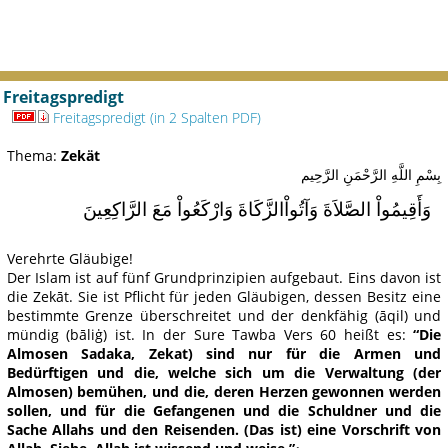
Freitagspredigt
Freitagspredigt (in 2 Spalten PDF)
Thema:
Zekät
بِسْمِ اللَّهِ الرَّحْمَنِ الرَّحِيم
وَأَقِيمُواْ الصَّلاَةَ وَآتُواْالزَّكَاةَ وَارْكَعُواْ مَعَ الرَّاكِعِينَ
Verehrte Gläubige!
Der Islam ist auf fünf Grundprinzipien aufgebaut. Eins davon ist
die Zekāt. Sie ist Pflicht für jeden Gläubigen, dessen Besitz eine
bestimmte Grenze überschreitet und der denkfähig (āqil) und
mündig (bāliġ) ist. In der Sure Tawba Vers 60 heißt es:
“Die
Almosen Sadaka, Zekat) sind nur für die Armen und
Bedürftigen und die, welche sich um die Verwaltung (der
Almosen) bemühen, und die, deren Herzen gewonnen werden
sollen, und für die Gefangenen und die Schuldner und die
Sache Allahs und den Reisenden. (Das ist) eine Vorschrift von