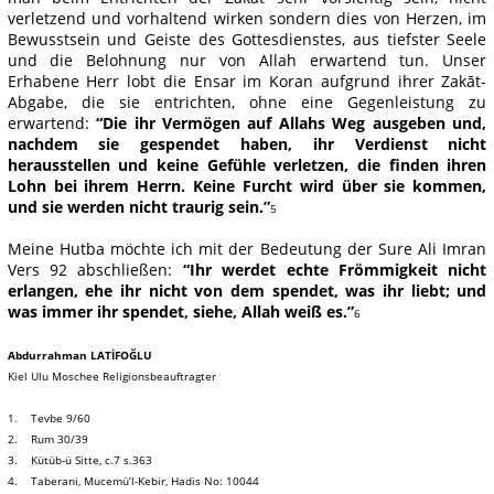
verletzend und vorhaltend wirken sondern dies von Herzen, im
Bewusstsein und Geiste des Gottesdienstes, aus tiefster Seele
und die Belohnung nur von Allah erwartend tun. Unser
Erhabene Herr lobt die Ensar im Koran aufgrund ihrer Zakāt-
Abgabe, die sie entrichten, ohne eine Gegenleistung zu
erwartend:
“Die ihr Vermögen auf Allahs Weg ausgeben und,
nachdem sie gespendet haben, ihr Verdienst nicht
herausstellen und keine Gefühle verletzen, die finden ihren
Lohn bei ihrem Herrn. Keine Furcht wird über sie kommen,
und sie werden nicht traurig sein.”
5
Meine Hutba möchte ich mit der Bedeutung der Sure Ali Imran
Vers 92 abschließen:
“Ihr werdet echte Frömmigkeit nicht
erlangen, ehe ihr nicht von dem spendet, was ihr liebt; und
was immer ihr spendet, siehe, Allah weiß es.”
6
Abdurrahman LATİFOĞLU
Kiel Ulu Moschee Religionsbeauftragter
1. Tevbe 9/60
2. Rum 30/39
3. Kütüb-ü Sitte, c.7 s.363
4. Taberani, Mucemü’l-Kebir, Hadis No: 10044