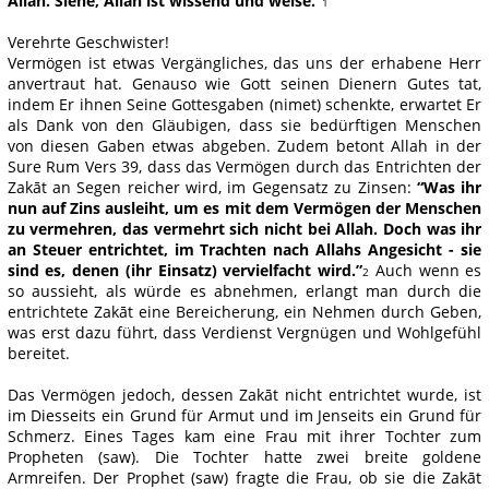
Allah. Siehe, Allah ist wissend und weise.”
1
Verehrte Geschwister!
Vermögen ist etwas Vergängliches, das uns der erhabene Herr
anvertraut hat. Genauso wie Gott seinen Dienern Gutes tat,
indem Er ihnen Seine Gottesgaben (nimet) schenkte, erwartet Er
als Dank von den Gläubigen, dass sie bedürftigen Menschen
von diesen Gaben etwas abgeben. Zudem betont Allah in der
Sure Rum Vers 39, dass das Vermögen durch das Entrichten der
Zakāt an Segen reicher wird, im Gegensatz zu Zinsen:
“Was ihr
nun auf Zins ausleiht, um es mit dem Vermögen der Menschen
zu vermehren, das vermehrt sich nicht bei Allah. Doch was ihr
an Steuer entrichtet, im Trachten nach Allahs Angesicht - sie
sind es, denen (ihr Einsatz) vervielfacht wird.”
Auch wenn es
2
so aussieht, als würde es abnehmen, erlangt man durch die
entrichtete Zakāt eine Bereicherung, ein Nehmen durch Geben,
was erst dazu führt, dass Verdienst Vergnügen und Wohlgefühl
bereitet.
Das Vermögen jedoch, dessen Zakāt nicht entrichtet wurde, ist
im Diesseits ein Grund für Armut und im Jenseits ein Grund für
Schmerz. Eines Tages kam eine Frau mit ihrer Tochter zum
Propheten (saw). Die Tochter hatte zwei breite goldene
Armreifen. Der Prophet (saw) fragte die Frau, ob sie die Zakāt