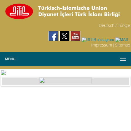
Deutsch
Türkçe
/
Impressum
Sitemap
|
MENU