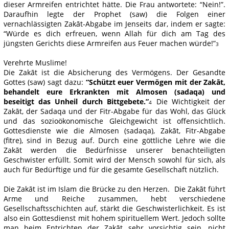
dieser Armreifen entrichtet hätte. Die Frau antwortete: “Nein!”.
Daraufhin legte der Prophet (saw) die Folgen einer
vernachlässigten Zakāt-Abgabe im Jenseits dar, indem er sagte:
“Würde es dich erfreuen, wenn Allah für dich am Tag des
jüngsten Gerichts diese Armreifen aus Feuer machen würde!”
3
Verehrte Muslime!
Die Zakāt ist die Absicherung des Vermögens. Der Gesandte
Gottes (saw) sagt dazu:
“Schützt euer Vermögen mit der Zakāt,
behandelt eure Erkrankten mit Almosen (sadaqa) und
beseitigt das Unheil durch Bittgebete.”
Die Wichtigkeit der
4
Zakāt, der Sadaqa und der Fitr-Abgabe für das Wohl, das Glück
und das sozioökonomische Gleichgewicht ist offensichtlich.
Gottesdienste wie die Almosen (sadaqa), Zakāt, Fitr-Abgabe
(fitre), sind in Bezug auf. Durch eine göttliche Lehre wie die
Zakāt werden die Bedürfnisse unserer benachteiligten
Geschwister erfüllt. Somit wird der Mensch sowohl für sich, als
auch für Bedürftige und für die gesamte Gesellschaft nützlich.
Die Zakāt ist im Islam die Brücke zu den Herzen. Die Zakāt führt
Arme und Reiche zusammen, hebt verschiedene
Gesellschaftsschichten auf, stärkt die Geschwisterlichkeit. Es ist
also ein Gottesdienst mit hohem spirituellem Wert. Jedoch sollte
man beim Entrichten der Zakāt sehr vorsichtig sein, nicht