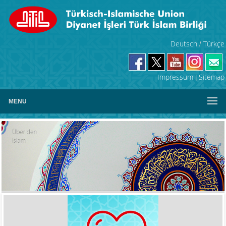
Deutsch
Türkçe
/
Impressum
Sitemap
|
MENU