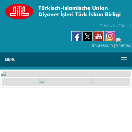
Deutsch
Türkçe
/
Impressum
Sitemap
|
MENU