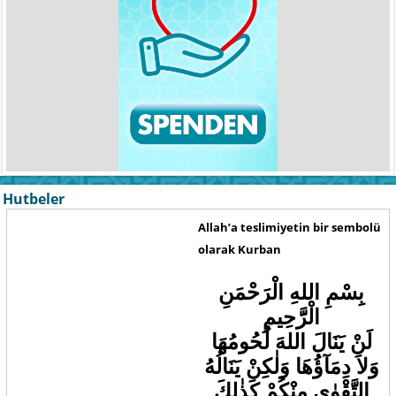
Hutbeler
Allah’a teslimiyetin bir sembolü
olarak Kurban
بِسْمِ اللهِ الْرَحْمَنِ
الْرََّحِيمِ
لَنْ يَنَالَ اللهَ لُحُومُهَا
وَلاَ دِمَا
ؤُهَا وَلٰكِنْ يَنَالُهُ
التَّقْوٰى مِنْكُمْ كَذٰلِكَ