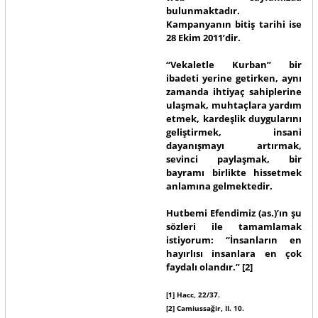
bulunmaktadır.
Kampanyanın bitiş tarihi ise
28 Ekim 2011’dir.
“Vekaletle Kurban” bir
ibadeti yerine getirken, aynı
zamanda ihtiyaç sahiplerine
ulaşmak, muhtaçlara yardım
etmek, kardeşlik duygularını
geliştirmek, insani
dayanışmayı artırmak,
sevinci paylaşmak, bir
bayramı birlikte hissetmek
anlamına gelmektedir.
Hutbemi Efendimiz (as.)’ın şu
sözleri ile tamamlamak
istiyorum:
“İnsanların en
hayırlısı insanlara en çok
faydalı olandır.”
[2]
[1] Hacc, 22/37.
[2] Camiussağir, II. 10.