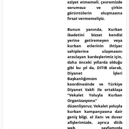
eziyet etmemeli, çevremizde
sorumsuz ve çirkin
görüntülerin oluşmasına
fırsat vermemeliyiz.
Bunun yanında, Kurban
ibadetini bizzat kendisi
yerine getiremeyen veya
kurban etlerinin ihtiyac
sahiplerine ulaşmasını
arzulayan kardeşlerimiz için,
daha önceki yıllarda olduğu
gibi bu yıl da, DITIB olarak,
Diyanet İşleri
Başkanlığımızın
koordinesinde ve Türkiye
Diyanet Vakfı ile ortaklaşa
“Vekalet Yoluyla Kurban
Organizasyonu”
düzenliyoruz. Vekalet yoluyla
kurban kampanyasına dair
geniş bilgi, el ilanı ve duvar
afişlerimizde, ayrıca ditib
web sayfamızda