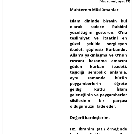
[Hac suresi, ayet 37]
Muhterem Müslümanlar,
İslam dininde bireyin kul
olarak sadece Rabbini
yücelttiğini gösteren, O’na
teslimiyet ve itaatini en
güzel şekilde sergileyen
ibadet, şüphesiz
Kurban
dır.
Allah’a yakınlaşma ve O’nun
rızasını kazanma amacını
güden kurban ibadeti,
taşıdığı sembolik anlamla,
aynı zamanda bütün
peygamberlerin öğrete
geldiği kutlu İslam
geleneğinin ve peygamberler
silsilesinin bir parçası
olduğumuzu ifade eder.
Değerli kardeşlerim,
Hz. İbrahim (as.) örneğinde