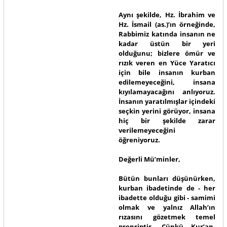
Aynı şekilde, Hz. İbrahim ve
Hz. İsmail (as.)’ın örneğinde,
Rabbimiz katında insanın ne
kadar üstün bir yeri
olduğunu; bizlere ömür ve
rızık veren en Yüce Yaratıcı
için bile insanın kurban
edilemeyeceğini, insana
kıyılamayacağını anlıyoruz.
İnsanın yaratılmışlar içindeki
seçkin yerini görüyor, insana
hiç bir şekilde zarar
verilemeyeceğini
öğreniyoruz.
Değerli Mü’minler,
Bütün bunları düşünürken,
kurban ibadetinde de - her
ibadette olduğu gibi - samimi
olmak ve yalnız Allah’ın
rızasını gözetmek temel
prensiptir. Çünkü Kur’an,