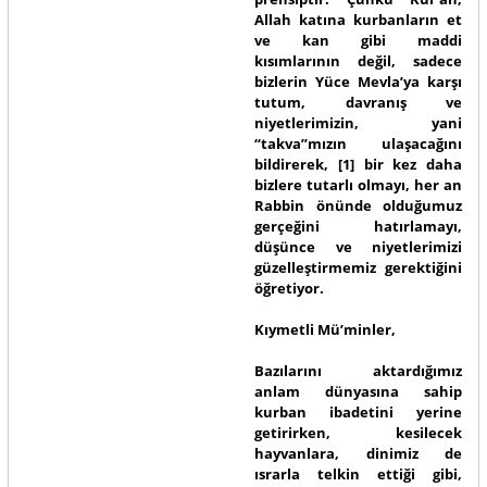
Allah katına kurbanların et
ve kan gibi maddi
kısımlarının değil, sadece
bizlerin Yüce Mevla’ya karşı
tutum, davranış ve
niyetlerimizin, yani
“takva”mızın ulaşacağını
bildirerek, [1] bir kez daha
bizlere tutarlı olmayı, her an
Rabbin önünde olduğumuz
gerçeğini hatırlamayı,
düşünce ve niyetlerimizi
güzelleştirmemiz gerektiğini
öğretiyor.
Kıymetli Mü’minler,
Bazılarını aktardığımız
anlam dünyasına sahip
kurban ibadetini yerine
getirirken, kesilecek
hayvanlara, dinimiz de
ısrarla telkin ettiği gibi,