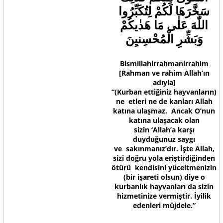
سَخَّرَهَا لَكُمْ لِتُكَبِّرُوا
اللّٰهَ عَلٰى مَا هَدٰيكُمْ
وَبَشِّرِ الْمُحْسِنيِنَ
Bismillahirrahmanirrahim
[Rahman ve rahim Allah’ın
adıyla]
“(Kurban ettiğiniz hayvanların)
ne etleri ne de kanları Allah
katına ulaşmaz. Ancak O’nun
katına ulaşacak olan
sizin ‘Allah’a karşı
duyduğunuz saygı
ve sakınmanız’dır. İşte Allah,
sizi doğru yola eriştirdiğinden
ötürü kendisini yüceltmenizin
(bir işareti olsun) diye o
kurbanlık hayvanları da sizin
hizmetinize vermiştir. İyilik
edenleri müjdele.”