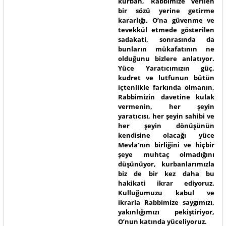
kurban, Rabbimize verilen
bir sözü yerine getirme
kararlığı, O’na güvenme ve
tevekkül etmede gösterilen
sadakati, sonrasında da
bunların mükafatının ne
olduğunu bizlere anlatıyor.
Yüce Yaratıcımızın güç,
kudret ve lutfunun bütün
içtenlikle farkında olmanın,
Rabbimizin davetine kulak
vermenin, her şeyin
yaratıcısı, her şeyin sahibi ve
her şeyin dönüşünün
kendisine olacağı yüce
Mevla’nın birliğini ve hiçbir
şeye muhtaç olmadığını
düşünüyor, kurbanlarımızla
biz de bir kez daha bu
hakikati ikrar ediyoruz.
Kulluğumuzu kabul ve
ikrarla Rabbimize saygımızı,
yakınlığımızı pekiştiriyor,
O’nun katında yüceliyoruz.