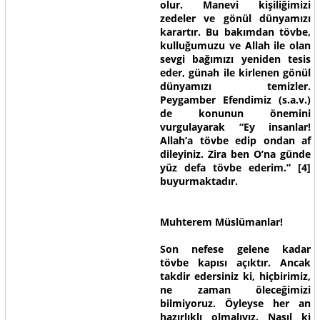
olur. Manevi kişiliğimizi
zedeler ve gönül dünyamızı
karartır. Bu bakımdan tövbe,
kulluğumuzu ve Allah ile olan
sevgi bağımızı yeniden tesis
eder, günah ile kirlenen gönül
dünyamızı temizler.
Peygamber Efendimiz (s.a.v.)
de konunun önemini
vurgulayarak
“Ey insanlar!
Allah’a tövbe edip ondan af
dileyiniz. Zira ben O’na günde
yüz defa tövbe ederim.”
[4]
buyurmaktadır.
Muhterem Müslümanlar!
Son nefese gelene kadar
tövbe kapısı açıktır. Ancak
takdir edersiniz ki, hiçbirimiz,
ne zaman öleceğimizi
bilmiyoruz. Öyleyse her an
hazırlıklı olmalıyız. Nasıl ki