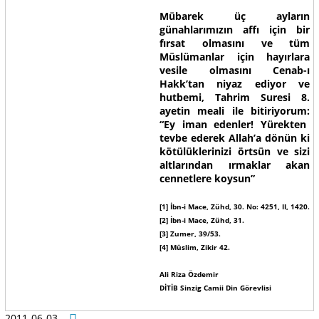
Mübarek üç ayların
günahlarımızın affı için bir
fırsat olmasını ve tüm
Müslümanlar için hayırlara
vesile olmasını Cenab-ı
Hakk’tan niyaz ediyor ve
hutbemi, Tahrim Suresi 8.
ayetin meali ile bitiriyorum:
“Ey iman edenler! Yürekten
tevbe ederek Allah’a dönün ki
kötülüklerinizi örtsün ve sizi
altlarından ırmaklar akan
cennetlere koysun”
[1] İbn-i Mace, Zühd, 30. No: 4251, II, 1420.
[2] İbn-i Mace, Zühd, 31.
[3] Zumer, 39/53.
[4] Müslim, Zikir 42.
Ali Riza Özdemir
DİTİB Sinzig Camii Din Görevlisi
2011-06-03