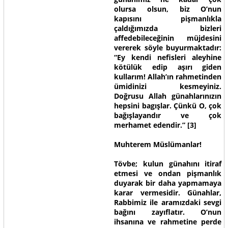
olursa olsun, biz O’nun
kapısını pişmanlıkla
çaldığımızda bizleri
affedebileceğinin müjdesini
vererek söyle buyurmaktadır:
“Ey kendi nefisleri aleyhine
kötülük edip aşırı giden
kullarım! Allah’ın rahmetinden
ümidinizi kesmeyiniz.
Doğrusu Allah günahlarınızın
hepsini bagışlar. Çünkü O, çok
bağışlayandır ve çok
merhamet edendir.”
[3]
Muhterem Müslümanlar!
Tövbe; kulun günahını itiraf
etmesi ve ondan pişmanlık
duyarak bir daha yapmamaya
karar vermesidir. Günahlar,
Rabbimiz ile aramızdaki sevgi
bağını zayıflatır. O’nun
ihsanına ve rahmetine perde