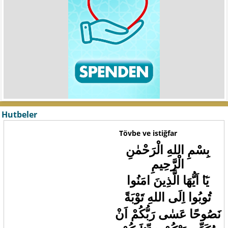
Hutbeler
Tövbe ve istiğfar
بِسْمِ اللهِ الْرَحْمٰنِ
الْرَّحِيمِ
يَا
اَيُّهَا الَّذِينَ امَنُوا
تُوبُوا اِلَى اللهِ تَوْبَةً
نَصُوحًا عَسٰى رَبُّكُمْ اَنْ