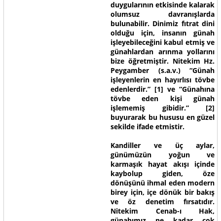
duygularının etkisinde kalarak
olumsuz davranışlarda
bulunabilir. Dinimiz fıtrat dini
olduğu için, insanın günah
işleyebileceğini kabul etmiş ve
günahlardan arınma yollarını
bize öğretmiştir. Nitekim Hz.
Peygamber (s.a.v.)
“Günah
işleyenlerin en hayırlısı tövbe
edenlerdir.”
[1]
ve “Günahına
tövbe eden kişi günah
işlememiş gibidir.”
[2]
buyurarak bu hususu en güzel
sekilde ifade etmistir.
Kandiller ve üç aylar,
günümüzün yoğun ve
karmaşık hayat akışı içinde
kaybolup giden, öze
dönüşünü ihmal eden modern
birey için, içe dönük bir bakış
ve öz denetim fırsatıdır.
Nitekim Cenab-ı Hak,
günahımız ne kadar çok