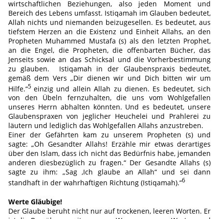
wirtschaftlichen Beziehungen, also jeden Moment und
Bereich des Lebens umfasst. Istiqamah im Glauben bedeutet,
Allah nichts und niemanden beizugesellen. Es bedeutet, aus
tiefstem Herzen an die Existenz und Einheit Allahs, an den
Propheten Muhammed Mustafa (s) als den letzten Prophet,
an die Engel, die Propheten, die offenbarten Bücher, das
Jenseits sowie an das Schicksal und die Vorherbestimmung
zu glauben. Istiqamah in der Glaubenspraxis bedeutet,
gemäß dem Vers „Dir dienen wir und Dich bitten wir um
5
Hilfe.“
einzig und allein Allah zu dienen. Es bedeutet, sich
von den Übeln fernzuhalten, die uns vom Wohlgefallen
unseres Herrn abhalten könnten. Und es bedeutet, unsere
Glaubenspraxen von jeglicher Heuchelei und Prahlerei zu
läutern und lediglich das Wohlgefallen Allahs anzustreben.
Einer der Gefährten kam zu unserem Propheten (s) und
sagte: „Oh Gesandter Allahs! Erzähle mir etwas derartiges
über den Islam, dass ich nicht das Bedürfnis habe, jemanden
anderen diesbezüglich zu fragen.“ Der Gesandte Allahs (s)
sagte zu ihm: „Sag ‚Ich glaube an Allah“ und sei dann
6
standhaft in der wahrhaftigen Richtung (Istiqamah).“
Werte Gläubige!
Der Glaube beruht nicht nur auf trockenen, leeren Worten. Er