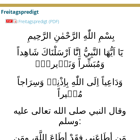
Freitagspredigt
Freitagspredigt (PDF)
بِسْمِ اللّٰهِ الرَّحْمٰنِ الرَّحِيمِ
يَٓا اَيُّهَا النَّبِيُّ اِنَّٓا اَرْسَلْنَاكَ شَاهِداً
وَمُبَشِّراً وَنَذٖيراًۙ
وَدَاعِياً اِلَى اللّٰهِ بِاِذْنِهٖ وَسِرَاجاً
مُنٖيراً
وقال النبي صلى الله تعالى عليه
وسلم:
مَن أطَاعَنِي فقَدْ أطَاعَ اللَّهَ، ومَن