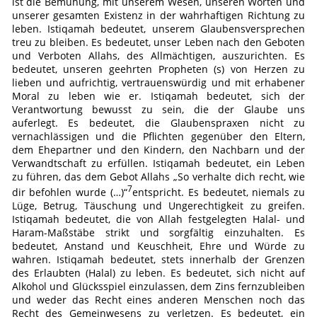
ist die Bemühung, mit unserem Wesen, unseren Worten und
unserer gesamten Existenz in der wahrhaftigen Richtung zu
leben. Istiqamah bedeutet, unserem Glaubensversprechen
treu zu bleiben. Es bedeutet, unser Leben nach den Geboten
und Verboten Allahs, des Allmächtigen, auszurichten. Es
bedeutet, unseren geehrten Propheten (s) von Herzen zu
lieben und aufrichtig, vertrauenswürdig und mit erhabener
Moral zu leben wie er. Istiqamah bedeutet, sich der
Verantwortung bewusst zu sein, die der Glaube uns
auferlegt. Es bedeutet, die Glaubenspraxen nicht zu
vernachlässigen und die Pflichten gegenüber den Eltern,
dem Ehepartner und den Kindern, den Nachbarn und der
Verwandtschaft zu erfüllen. Istiqamah bedeutet, ein Leben
zu führen, das dem Gebot Allahs „So verhalte dich recht, wie
7
dir befohlen wurde (…)“
entspricht. Es bedeutet, niemals zu
Lüge, Betrug, Täuschung und Ungerechtigkeit zu greifen.
Istiqamah bedeutet, die von Allah festgelegten Halal- und
Haram-Maßstäbe strikt und sorgfältig einzuhalten. Es
bedeutet, Anstand und Keuschheit, Ehre und Würde zu
wahren. Istiqamah bedeutet, stets innerhalb der Grenzen
des Erlaubten (Halal) zu leben. Es bedeutet, sich nicht auf
Alkohol und Glücksspiel einzulassen, dem Zins fernzubleiben
und weder das Recht eines anderen Menschen noch das
Recht des Gemeinwesens zu verletzen. Es bedeutet, ein