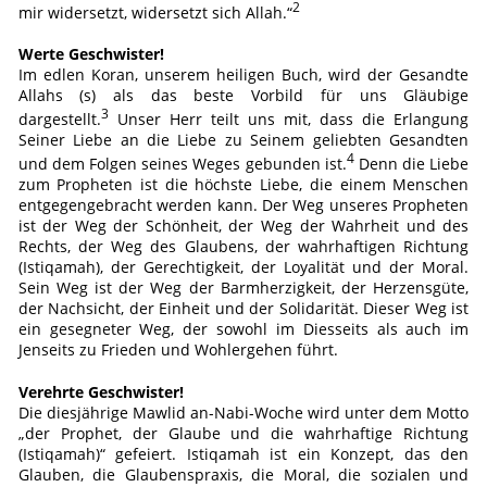
2
mir widersetzt, widersetzt sich Allah.“
Werte Geschwister!
Im edlen Koran, unserem heiligen Buch, wird der Gesandte
Allahs (s) als das beste Vorbild für uns Gläubige
3
dargestellt.
Unser Herr teilt uns mit, dass die Erlangung
Seiner Liebe an die Liebe zu Seinem geliebten Gesandten
4
und dem Folgen seines Weges gebunden ist.
Denn die Liebe
zum Propheten ist die höchste Liebe, die einem Menschen
entgegengebracht werden kann. Der Weg unseres Propheten
ist der Weg der Schönheit, der Weg der Wahrheit und des
Rechts, der Weg des Glaubens, der wahrhaftigen Richtung
(Istiqamah), der Gerechtigkeit, der Loyalität und der Moral.
Sein Weg ist der Weg der Barmherzigkeit, der Herzensgüte,
der Nachsicht, der Einheit und der Solidarität. Dieser Weg ist
ein gesegneter Weg, der sowohl im Diesseits als auch im
Jenseits zu Frieden und Wohlergehen führt.
Verehrte Geschwister!
Die diesjährige Mawlid an-Nabi-Woche wird unter dem Motto
„der Prophet, der Glaube und die wahrhaftige Richtung
(Istiqamah)“ gefeiert. Istiqamah ist ein Konzept, das den
Glauben, die Glaubenspraxis, die Moral, die sozialen und