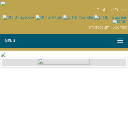
Deutsch
Türkçe
/
Impressum
Sitemap
|
MENU