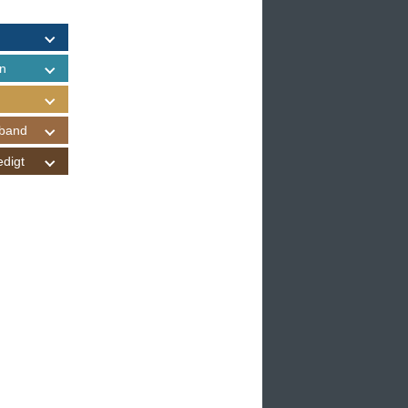
n
band
edigt