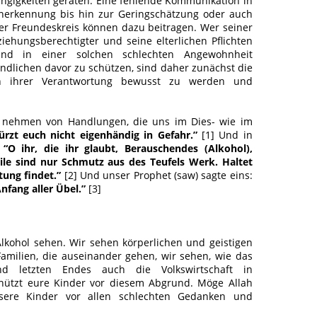
ängigkeiten geraten. Eine fehlende Kommunikation in
 Anerkennung bis hin zur Geringschätzung oder auch
er Freundeskreis können dazu beitragen. Wer seiner
ehungsberechtigter und seine elterlichen Pflichten
 Kind in einer solchen schlechten Angewohnheit
ndlichen davor zu schützen, sind daher zunächst die
ich ihrer Verantwortung bewusst zu werden und
u nehmen von Handlungen, die uns im Dies- wie im
ürzt euch nicht eigenhändig in Gefahr.”
[1] Und in
:
“O ihr, die ihr glaubt, Berauschendes (Alkohol),
eile sind nur Schmutz aus des Teufels Werk. Haltet
tung findet.”
[2] Und unser Prophet (saw) sagte eins:
nfang aller Übel.”
[3]
Alkohol sehen. Wir sehen körperlichen und geistigen
, Familien, die auseinander gehen, wir sehen, wie das
nd letzten Endes auch die Volkswirtschaft in
chützt eure Kinder vor diesem Abgrund. Möge Allah
sere Kinder vor allen schlechten Gedanken und