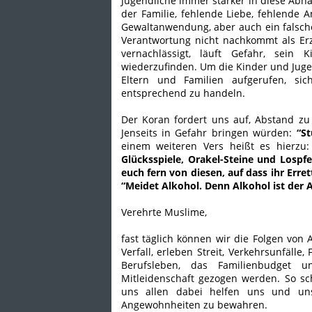
Jugendliche immer stärker in diese Abh
der Familie, fehlende Liebe, fehlende
Gewaltanwendung, aber auch ein falsch
Verantwortung nicht nachkommt als Erzi
vernachlässigt, läuft Gefahr, sein
wiederzufinden. Um die Kinder und Juge
Eltern und Familien aufgerufen, s
entsprechend zu handeln.
Der Koran fordert uns auf, Abstand z
Jenseits in Gefahr bringen würden:
“St
einem weiteren Vers heißt es hierzu
Glücksspiele, Orakel-Steine und Lospf
euch fern von diesen, auf dass ihr Erret
“Meidet Alkohol. Denn Alkohol ist der A
Verehrte Muslime,
fast täglich können wir die Folgen von 
Verfall, erleben Streit, Verkehrsunfälle
Berufsleben, das Familienbudget u
Mitleidenschaft gezogen werden. So s
uns allen dabei helfen uns und un
Angewohnheiten zu bewahren.