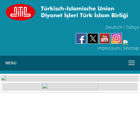
Deutsch
Türkçe
/
Impressum
Sitemap
|
MENU