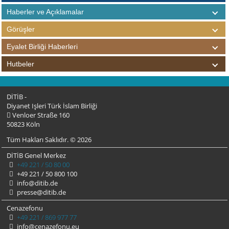
Haberler ve Açıklamalar
Görüşler
Eyalet Birliği Haberleri
Hutbeler
DİTİB -
Diyanet Işleri Türk İslam Birliği
Venloer Straße 160
50823 Köln
Tüm Hakları Saklıdır. © 2026
DİTİB Genel Merkez
+49 221 / 50 80 00
+49 221 / 50 800 100
info@ditib.de
presse@ditib.de
Cenazefonu
+49 221 / 869 977 77
info@cenazefonu.eu