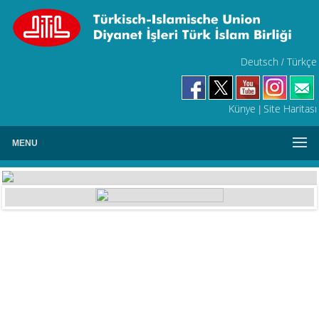
Deutsch
Türkçe
/
Künye
Site Haritası
|
MENU