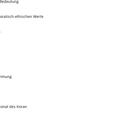
 Bedeutung
moralisch-ethischen Werte
n
immung
onat des Koran