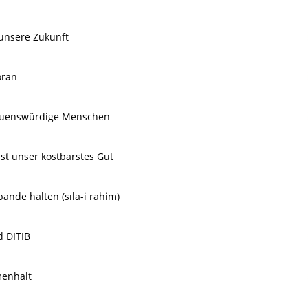
unsere Zukunft
oran
auenswürdige Menschen
st unser kostbarstes Gut
ande halten (sıla-i rahim)
d DITIB
enhalt