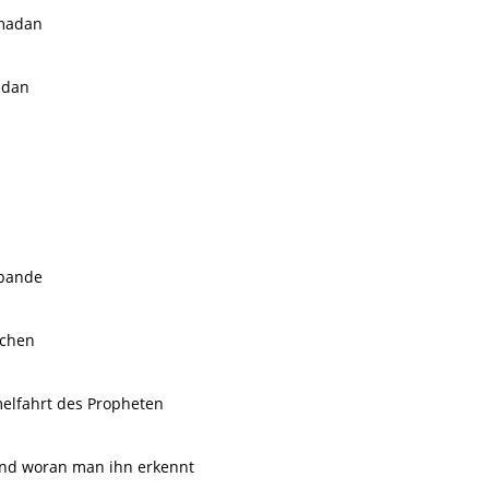
amadan
adan
sbande
schen
elfahrt des Propheten
und woran man ihn erkennt