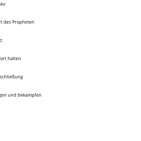
rau
rt des Propheten
t
ort halten
eschließung
ugen und bekämpfen