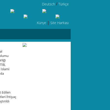
/
Deutsch
Türkçe
|
Künye
Site Haritası
al
plumu
rliği
TİB,
 İslami
 da
 Edilen
leri İhtiyaç
tırıldı