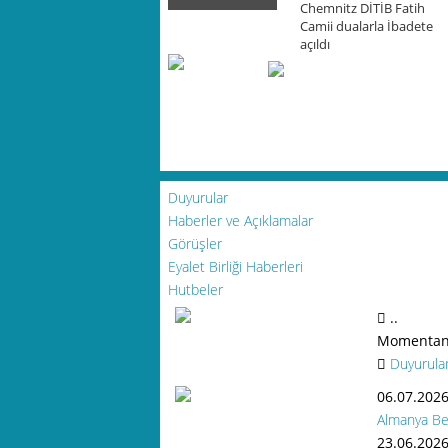
Chemnitz DİTİB Fatih
Camii dualarla İbadete
açıldı
Duyurular
Haberler ve Açıklamalar
Görüşler
Eyalet Birliği Haberleri
Hutbeler
..
Momentan 
Duyurular
06.07.202
Almanya Ben
23.06.202