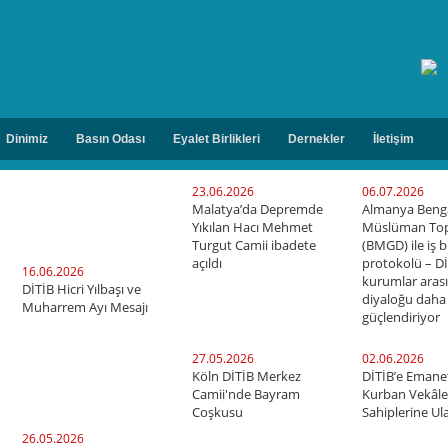
Dinimiz
Basın Odası
Eyalet Birlikleri
Dernekler
İletişim
23.06.2026
06.07.2026
Malatya’da Depremde
Almanya Beng
Yıkılan Hacı Mehmet
Müslüman To
Turgut Camii ibadete
(BMGD) ile iş bi
açıldı
protokolü – Dİ
16.06.2026
kurumlar arası
DİTİB Hicri Yılbaşı ve
diyaloğu daha
Muharrem Ayı Mesajı
güçlendiriyor
ü
27.05.2026
02.06.2026
Köln DİTİB Merkez
DİTİB’e Emanet
Camii'nde Bayram
Kurban Vekâlet
Coşkusu
Sahiplerine Ulaş
26.05.2026