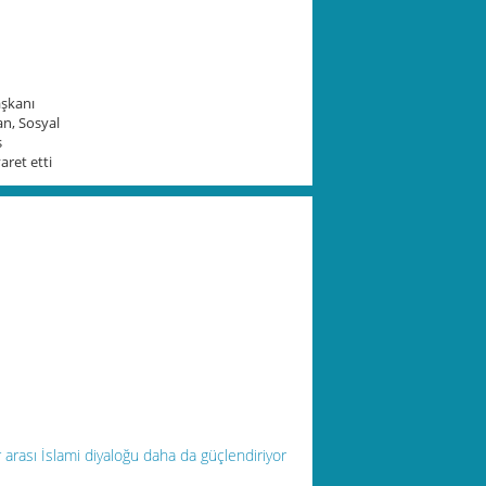
aşkanı
n, Sosyal
s
aret etti
arası İslami diyaloğu daha da güçlendiriyor