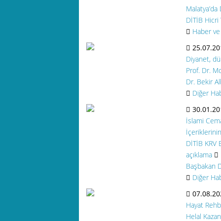
Malatya’da
DİTİB Hicri
Haber ve 
25.07.20
Diyanet, dün
Prof. Dr. M
Dr. Bekir 
Diğer Ha
30.01.20
İslami Cema
İçeriklerin
DİTİB KRV Ey
açıklama
Başbakan Dr
Diğer Ha
07.08.20
Hayat Rehb
Helal Kazan