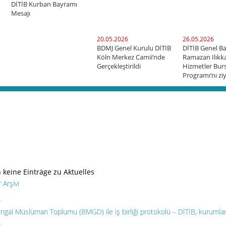
DİTİB Kurban Bayramı
Mesajı
20.05.2026
26.05.2026
BDMJ Genel Kurulu DİTİB
DİTİB Genel B
Köln Merkez Camii’nde
Ramazan Ilıkka
Gerçekleştirildi
Hizmetler Bur
Programı’nı ziy
keine Einträge zu Aktuelles
 Arşivi
6
gal Müslüman Toplumu (BMGD) ile iş birliği protokolü – DİTİB, kurumlar 
6