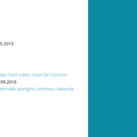
5.2013
n Teklif Edilen İslam Din Dersi’nin
.09.2016
amındaki işbirliğinin bitirilmesi hakkında