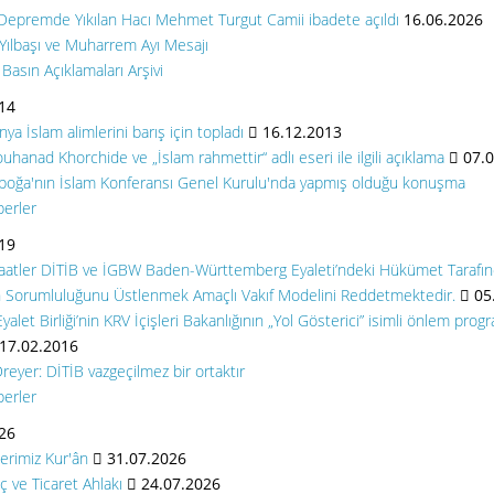
 Depremde Yıkılan Hacı Mehmet Turgut Camii ibadete açıldı
16.06.2026
 Yılbaşı ve Muharrem Ayı Mesajı
Basın Açıklamaları Arşivi
14
ya İslam alimlerini barış için topladı
16.12.2013
ouhanad Khorchide ve „İslam rahmettir“ adlı eseri ile ilgili açıklama
07.0
Alboğa'nın İslam Konferansı Genel Kurulu'nda yapmış olduğu konuşma
berler
19
atler DİTİB ve İGBW Baden-Württemberg Eyaleti’ndeki Hükümet Tarafında
in Sorumluluğunu Üstlenmek Amaçlı Vakıf Modelini Reddetmektedir.
05
alet Birliği’nin KRV İçişleri Bakanlığının „Yol Gösterici” isimli önlem progr
17.02.2016
eyer: DİTİB vazgeçilmez bir ortaktır
berler
26
erimiz Kur'ân
31.07.2026
ç ve Ticaret Ahlakı
24.07.2026